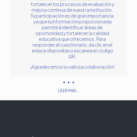
fortalecer los procesos de evaluación y
mejora continua de nuestra institución.
Tu participación es de gran importancia,
ya que la información proporcionada
permitirá identificar áreas de
oportunidad y fortalecer la calidad
educativa que ofrecemos. Para
responder el cuestionario, da clic en el
enlace disponible o escanea el código
QR.
¡Agradecemos tu valiosa colaboración!
LEER MAS...