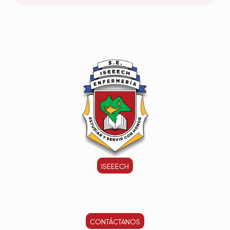
ISEEECH
El Instituto de Enfermería esta incorporado a la
Secretaría de Educación Estatal, a través de
convenios, decretos y del periódico oficial
CONTÁCTANOS